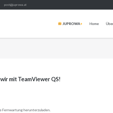
post@juprowa.at
JUPROWA
+
Home
Übe
 wir mit TeamViewer QS!
ie Fernwartung herunterzuladen.