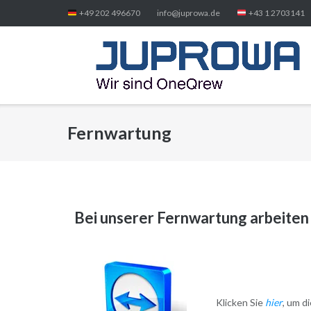
Direkt
+49 202 496670
info@juprowa.de
+43 1 2703141
zum
Inhalt
Fernwartung
Bei unserer Fernwartung arbeiten
Klicken Sie
hier
, um d