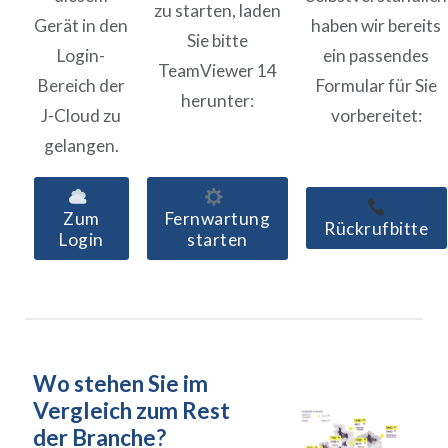
zu starten, laden
Gerät in den
haben wir bereits
Sie bitte
Login-
ein passendes
TeamViewer 14
Bereich der
Formular für Sie
herunter:
J-Cloud zu
vorbereitet:
gelangen.
Zum
Fernwartung
Rückrufbitte
Login
starten
Wo stehen Sie im
Vergleich zum Rest
der Branche?