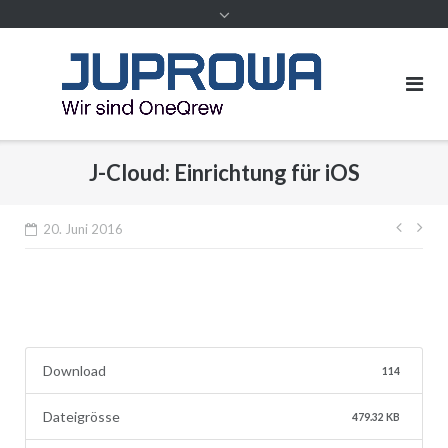
Inhalt
J-Cloud: Einrichtung für iOS
Beitr
20. Juni 2016
Download
114
Dateigrösse
479.32 KB