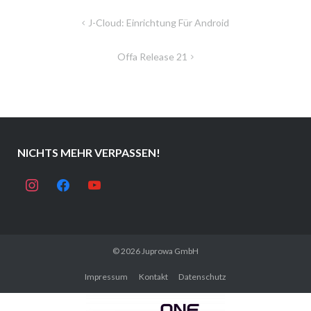
Beitragsnavigation
J-Cloud: Einrichtung Für Android
Offa Release 21
NICHTS MEHR VERPASSEN!
instagram
facebook
youtube
© 2026
Juprowa GmbH
Impressum
Kontakt
Datenschutz